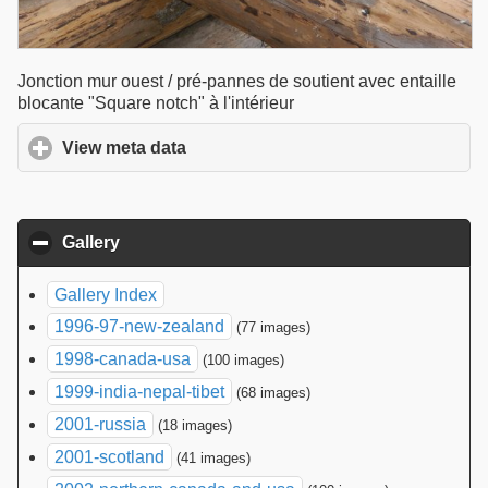
Jonction mur ouest / pré-pannes de soutient avec entaille
blocante "Square notch" à l'intérieur
View meta data
click to expand contents
Gallery
click to collapse contents
Gallery Index
1996-97-new-zealand
(77 images)
1998-canada-usa
(100 images)
1999-india-nepal-tibet
(68 images)
2001-russia
(18 images)
2001-scotland
(41 images)